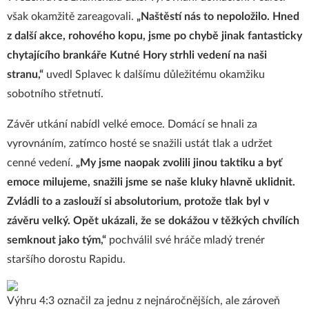
však okamžitě zareagovali.
„Naštěstí nás to nepoložilo. Hned
z další akce, rohového kopu, jsme po chybě jinak fantasticky
chytajícího brankáře Kutné Hory strhli vedení na naši
stranu,“
uvedl Splavec k dalšímu důležitému okamžiku
sobotního střetnutí.
Závěr utkání nabídl velké emoce. Domácí se hnali za
vyrovnáním, zatímco hosté se snažili ustát tlak a udržet
cenné vedení.
„My jsme naopak zvolili jinou taktiku a byť
emoce milujeme, snažili jsme se naše kluky hlavně uklidnit.
Zvládli to a zaslouží si absolutorium, protože tlak byl v
závěru velký. Opět ukázali, že se dokážou v těžkých chvílích
semknout jako tým,“
pochválil své hráče mladý trenér
staršího dorostu Rapidu.
Výhru 4:3 označil za jednu z nejnáročnějších, ale zároveň