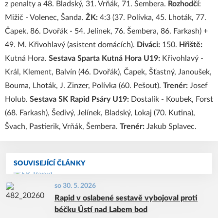
z penalty a 48. Bladský, 31. Vrňák, 71. Šembera.
Rozhodčí
:
Mižič - Volenec, Šanda.
ŽK:
4:3 (37. Polívka, 45. Lhoták, 77.
Čapek, 86. Dvořák - 54. Jelínek, 76. Šembera, 86. Farkash) +
49. M. Křivohlavý (asistent domácích).
Diváci:
150.
Hřiště:
Kutná Hora.
Sestava Sparta Kutná Hora U19:
Křivohlavý -
Král, Klement, Balvín (46. Dvořák), Čapek, Šťastný, Janoušek,
Bouma, Lhoták, J. Zinzer, Polívka (60. Pešout).
Trenér:
Josef
Holub.
Sestava SK Rapid Psáry U19:
Dostalík - Koubek, Forst
(68. Farkash), Šedivý, Jelínek, Bladský, Lokaj (70. Kutina),
Švach, Pastierik, Vrňák, Šembera.
Trenér:
Jakub Splavec.
SOUVISEJÍCÍ ČLÁNKY
so 30. 5. 2026
Rapid v oslabené sestavě vybojoval proti
béčku Ústí nad Labem bod