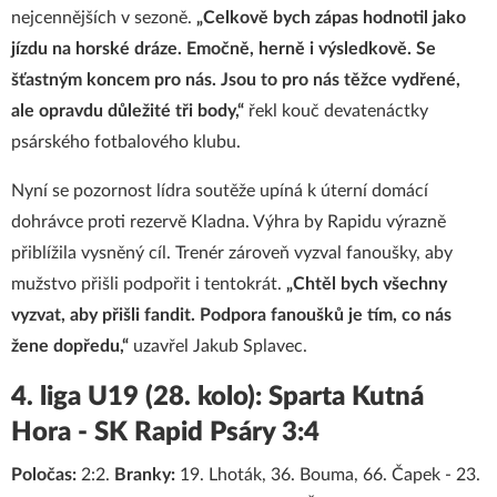
nejcennějších v sezoně.
„Celkově bych zápas hodnotil jako
jízdu na horské dráze. Emočně, herně i výsledkově. Se
šťastným koncem pro nás. Jsou to pro nás těžce vydřené,
ale opravdu důležité tři body,“
řekl kouč devatenáctky
psárského fotbalového klubu.
Nyní se pozornost lídra soutěže upíná k úterní domácí
dohrávce proti rezervě Kladna. Výhra by Rapidu výrazně
přiblížila vysněný cíl. Trenér zároveň vyzval fanoušky, aby
mužstvo přišli podpořit i tentokrát.
„Chtěl bych všechny
vyzvat, aby přišli fandit. Podpora fanoušků je tím, co nás
žene dopředu,“
uzavřel Jakub Splavec.
4. liga U19 (28. kolo): Sparta Kutná
Hora - SK Rapid Psáry 3:4
Poločas:
2:2.
Branky:
19. Lhoták, 36. Bouma, 66. Čapek - 23.