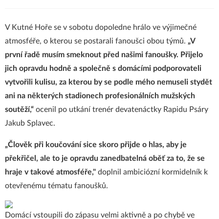
V Kutné Hoře se v sobotu dopoledne hrálo ve výjimečné
atmosféře, o kterou se postarali fanoušci obou týmů.
„V
první řadě musím smeknout před našimi fanoušky. Přijelo
jich opravdu hodně a společně s domácími podporovateli
vytvořili kulisu, za kterou by se podle mého nemuseli stydět
ani na některých stadionech profesionálních mužských
soutěží,“
ocenil po utkání trenér devatenáctky Rapidu Psáry
Jakub Splavec.
„Člověk při koučování sice skoro přijde o hlas, aby je
překřičel, ale to je opravdu zanedbatelná oběť za to, že se
hraje v takové atmosféře,"
doplnil ambiciózní kormidelník k
otevřenému tématu fanoušků.
Domácí vstoupili do zápasu velmi aktivně a po chybě ve