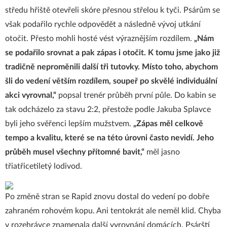
středu hřiště otevřeli skóre přesnou střelou k tyči. Psárům se
však podařilo rychle odpovědět a následně vývoj utkání
otočit. Přesto mohli hosté vést výraznějším rozdílem.
„Nám
se podařilo srovnat a pak zápas i otočit. K tomu jsme jako již
tradičně neproměnili další tři tutovky. Místo toho, abychom
šli do vedení větším rozdílem, soupeř po skvělé individuální
akci vyrovnal,“
popsal trenér průběh první půle. Do kabin se
tak odcházelo za stavu 2:2, přestože podle Jakuba Splavce
byli jeho svěřenci lepším mužstvem.
„Zápas měl celkově
tempo a kvalitu, které se na této úrovni často nevidí. Jeho
průběh musel všechny přítomné bavit,“
měl jasno
třiatřicetiletý lodivod.
Po změně stran se Rapid znovu dostal do vedení po dobře
zahraném rohovém kopu. Ani tentokrát ale neměl klid. Chyba
v rozehrávce znamenala další vyrovnání domácích. Psárští