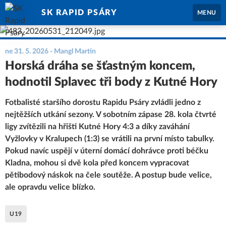
SK RAPID PSÁRY
MENU
ne 31. 5. 2026
- Mangl Martin
Horská dráha se šťastným koncem,
hodnotil Splavec tři body z Kutné Hory
Fotbalisté staršího dorostu Rapidu Psáry zvládli jedno z
nejtěžších utkání sezony. V sobotním zápase 28. kola čtvrté
ligy zvítězili na hřišti Kutné Hory 4:3 a díky zaváhání
Vyžlovky v Kralupech (1:3) se vrátili na první místo tabulky.
Pokud navíc uspějí v úterní domácí dohrávce proti béčku
Kladna, mohou si dvě kola před koncem vypracovat
pětibodový náskok na čele soutěže. A postup bude velice,
ale opravdu velice blízko.
U19