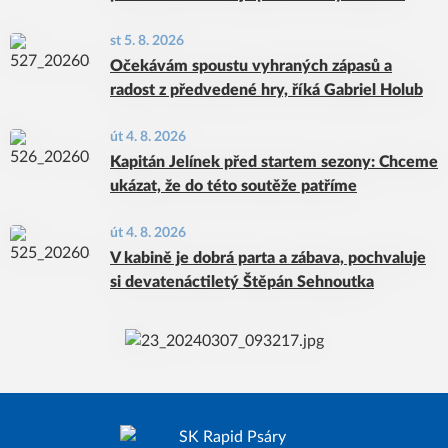
st 5. 8. 2026
Očekávám spoustu vyhraných zápasů a
radost z předvedené hry, říká Gabriel Holub
út 4. 8. 2026
Kapitán Jelínek před startem sezony: Chceme
ukázat, že do této soutěže patříme
út 4. 8. 2026
V kabině je dobrá parta a zábava, pochvaluje
si devatenáctiletý Štěpán Sehnoutka