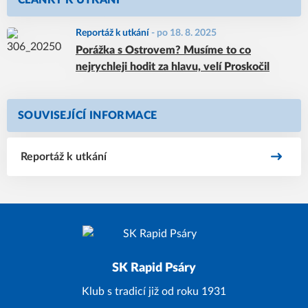
ČLÁNKY K UTKÁNÍ
Reportáž k utkání
-
po 18. 8. 2025
Porážka s Ostrovem? Musíme to co
nejrychleji hodit za hlavu, velí Proskočil
SOUVISEJÍCÍ INFORMACE
Reportáž k utkání
SK Rapid Psáry
Klub s tradicí již od roku 1931