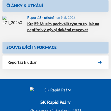
ČLÁNKY K UTKÁNÍ
Reportáž k utkání
-
so 9. 5. 2026
Krejčí: Musím pochválit tým za to, jak na
nepříznivý vývoj dokázal reagovat
SOUVISEJÍCÍ INFORMACE
Reportáž k utkání
SK Rapid Psáry