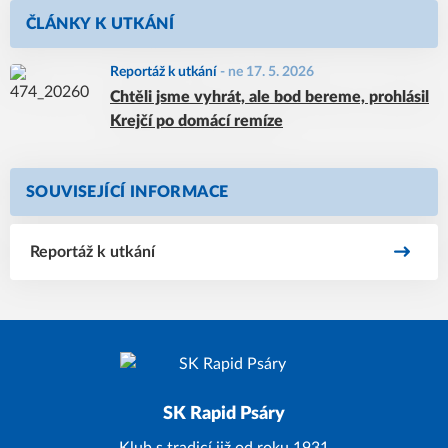
ČLÁNKY K UTKÁNÍ
Reportáž k utkání
-
ne 17. 5. 2026
Chtěli jsme vyhrát, ale bod bereme, prohlásil
Krejčí po domácí remíze
SOUVISEJÍCÍ INFORMACE
Reportáž k utkání
SK Rapid Psáry