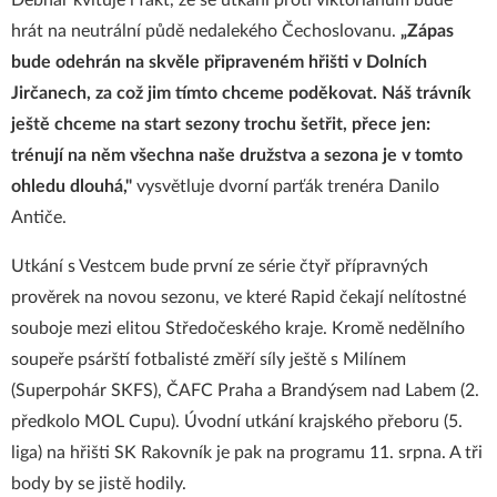
Debnár kvituje i fakt, že se utkání proti viktoriánům bude
hrát na neutrální půdě nedalekého Čechoslovanu.
„Zápas
bude odehrán na skvěle připraveném hřišti v Dolních
Jirčanech, za což jim tímto chceme poděkovat. Náš trávník
ještě chceme na start sezony trochu šetřit, přece jen:
trénují na něm všechna naše družstva a sezona je v tomto
ohledu dlouhá,"
vysvětluje dvorní parťák trenéra Danilo
Antiče.
Utkání s Vestcem bude první ze série čtyř přípravných
prověrek na novou sezonu, ve které Rapid čekají nelítostné
souboje mezi elitou Středočeského kraje. Kromě nedělního
soupeře psárští fotbalisté změří síly ještě s Milínem
(Superpohár SKFS), ČAFC Praha a Brandýsem nad Labem (2.
předkolo MOL Cupu). Úvodní utkání krajského přeboru (5.
liga) na hřišti SK Rakovník je pak na programu 11. srpna. A tři
body by se jistě hodily.