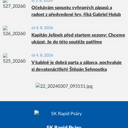
st 5. 8. 2026
Očekávám spoustu vyhraných zápasů a
radost z předvedené hry, říká Gabriel Holub
út 4. 8. 2026
Kapitán Jelínek před startem sezony: Chceme
ukázat, že do této soutěže patříme
út 4. 8. 2026
V kabině je dobrá parta a zábava, pochvaluje
si devatenáctiletý Štěpán Sehnoutka