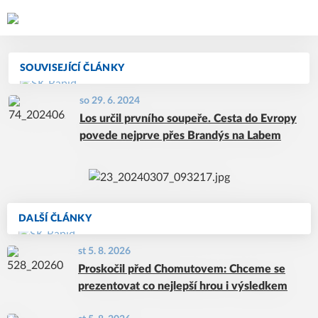
SOUVISEJÍCÍ ČLÁNKY
so 29. 6. 2024
Los určil prvního soupeře. Cesta do Evropy
povede nejprve přes Brandýs na Labem
DALŠÍ ČLÁNKY
st 5. 8. 2026
Proskočil před Chomutovem: Chceme se
prezentovat co nejlepší hrou i výsledkem