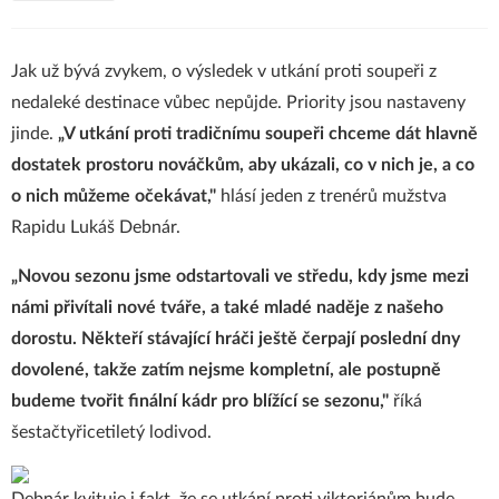
Jak už bývá zvykem, o výsledek v utkání proti soupeři z
nedaleké destinace vůbec nepůjde. Priority jsou nastaveny
jinde.
„V utkání proti tradičnímu soupeři chceme dát hlavně
dostatek prostoru nováčkům, aby ukázali, co v nich je, a co
o nich můžeme očekávat,"
hlásí jeden z trenérů mužstva
Rapidu Lukáš Debnár.
„Novou sezonu jsme odstartovali ve středu, kdy jsme mezi
námi přivítali nové tváře, a také mladé naděje z našeho
dorostu. Někteří stávající hráči ještě čerpají poslední dny
dovolené, takže zatím nejsme kompletní, ale postupně
budeme tvořit finální kádr pro blížící se sezonu,"
říká
šestačtyřicetiletý lodivod.