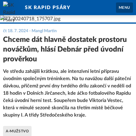
SK RAPID PSÁRY
MENU
čt 18. 7. 2024
- Mangl Martin
Chceme dát hlavně dostatek prostoru
nováčkům, hlásí Debnár před úvodní
prověrkou
Ve středu zahájili krátkou, ale intenzivní letní přípravu
úvodním společným tréninkem. Na tu navážou další páteční
dávkou, přičemž první dny tvrdého drilu zakončí v neděli od
18 hodin v Dolních Jirčanech, kde áčko fotbalového Rapidu
čeká úvodní herní test. Soupeřem bude Viktoria Vestec,
která v minulé sezoně skončila na třetím místě béčkové
skupiny I. A třídy Středočeského kraje.
A-MUŽSTVO