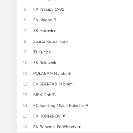
5
FK Kralupy 1901
6
SK Kladno B
7
SK Hořovice
8
Sparta Kutná Hora
9
TJ Kunice
10
SK Rakovník
11
POLABAN Nymburk
12
SK SPARTAK Příbram
13
MFK Dobříš
14
FC Sporting Mladá Boleslav ▼
15
FK KOMÁROV ▼
16
FK Bohemia Poděbrady ▼