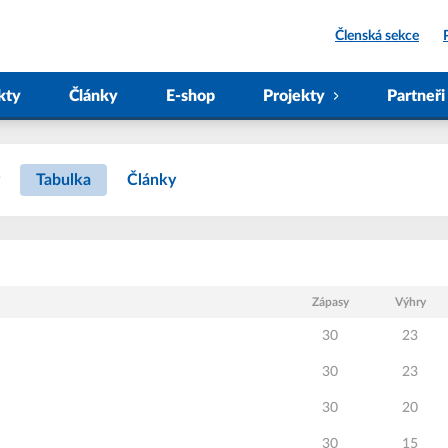
Členská sekce
kty
Články
E-shop
Projekty
Partneři
Tabulka
Články
Zápasy
Výhry
30
23
30
23
30
20
30
15