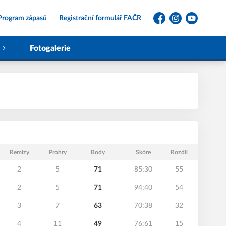
Program zápasů
Registrační formulář FAČR
Facebook
Instagram
YouTube
Fotogalerie
Remízy
Prohry
Body
Skóre
Rozdíl
2
5
71
85:30
55
2
5
71
94:40
54
3
7
63
70:38
32
4
11
49
76:61
15