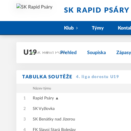
SK RAPID PSÁRY
Klub
Týmy
Konta
U19
Přehled
Soupiska
Zápasy
TABULKA SOUTĚŽE
4. liga dorostu U19
Název týmu
1
Rapid Psáry ▲
2
SK Vyžlovka
3
SK Benátky nad Jizerou
4
FK Slavoj Stará Boleslav