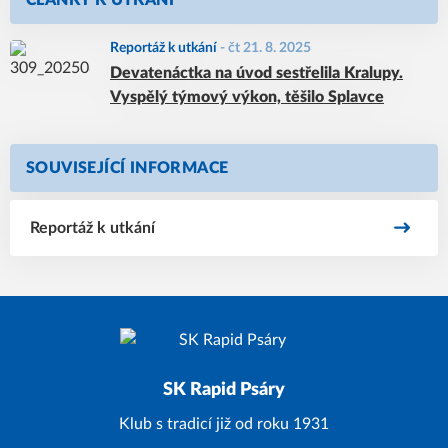
ČLÁNKY K UTKÁNÍ
Reportáž k utkání
-
čt 21. 8. 2025
Devatenáctka na úvod sestřelila Kralupy.
Vyspělý týmový výkon, těšilo Splavce
SOUVISEJÍCÍ INFORMACE
Reportáž k utkání
SK Rapid Psáry
Klub s tradicí již od roku 1931