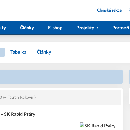
Členská sekce
kty
Články
E-shop
Projekty
Partneři
Tabulka
Články
30
@ Tatran Rakovník
 - SK Rapid Psáry