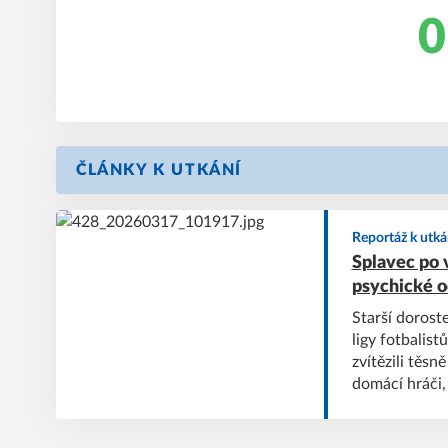
0
ČLÁNKY K UTKÁNÍ
Reportáž k utká
Splavec po 
psychické o
Starší dorost
ligy fotbalist
zvítězili těs
domácí hráči,
vlastní gól Ví