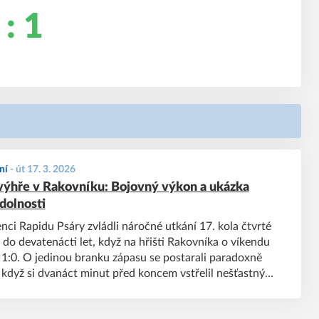
 : 1
ní
-
út 17. 3. 2026
výhře v Rakovníku: Bojovný výkon a ukázka
dolnosti
enci Rapidu Psáry zvládli náročné utkání 17. kola čtvrté
ů do devatenácti let, když na hřišti Rakovníka o víkendu
ně 1:0. O jedinou branku zápasu se postarali paradoxně
 když si dvanáct minut před koncem vstřelil nešťastný
t Prokůpek.