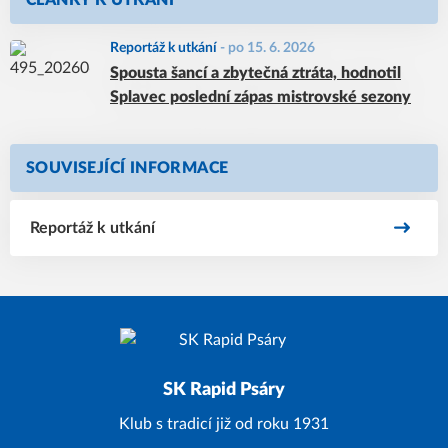
ČLÁNKY K UTKÁNÍ
Reportáž k utkání
-
po 15. 6. 2026
Spousta šancí a zbytečná ztráta, hodnotil
Splavec poslední zápas mistrovské sezony
SOUVISEJÍCÍ INFORMACE
Reportáž k utkání
SK Rapid Psáry
Klub s tradicí již od roku 1931