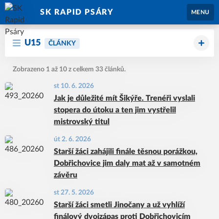
SK RAPID PSÁRY
MENU
U15
ČLÁNKY
Zobrazeno 1 až 10 z celkem 33 článků.
st 10. 6. 2026
Jak je důležité mít Šikýře. Trenéři vyslali
stopera do útoku a ten jim vystřelil
mistrovský titul
út 2. 6. 2026
Starší žáci zahájili finále těsnou porážkou,
Dobřichovice jim daly mat až v samotném
závěru
st 27. 5. 2026
Starší žáci smetli Jinočany a už vyhlíží
finálový dvojzápas proti Dobřichovicím