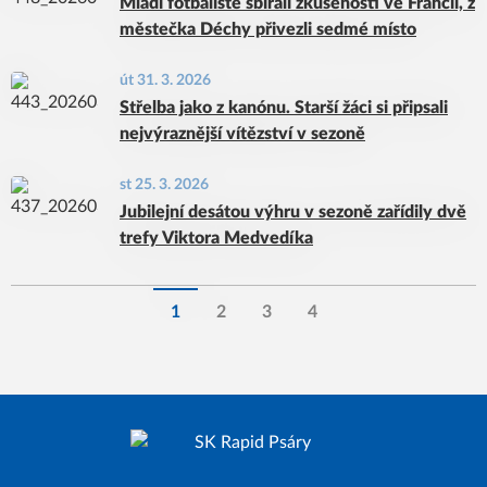
Mladí fotbalisté sbírali zkušenosti ve Francii, z
městečka Déchy přivezli sedmé místo
út 31. 3. 2026
Střelba jako z kanónu. Starší žáci si připsali
nejvýraznější vítězství v sezoně
st 25. 3. 2026
Jubilejní desátou výhru v sezoně zařídily dvě
trefy Viktora Medvedíka
1
2
3
4