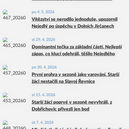
po 4. 5. 2026
Vítězství se nerodilo jednoduše, upozornil
Nejedlý po úspěchu v Dolních Jirčanech
st 29. 4. 2026
Dominantní tečka za základní částí. Nejlepší
zápas, co kluci odehráli, těšilo Nejedlého
po 20. 4. 2026
První prohra v sezoně jako varování. Starší
žáci nestačili na Slavoj Řevnice
st 15. 4. 2026
Starší žáci poprvé v sezoně nevyhráli, z
Dobřichovic přivezli jen bod
út 7. 4. 2026