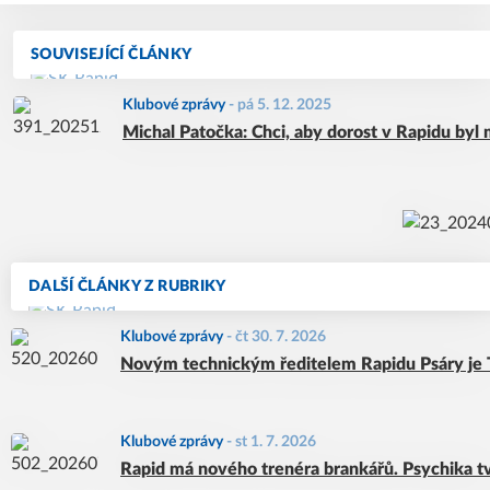
SOUVISEJÍCÍ ČLÁNKY
Klubové zprávy
-
pá 5. 12. 2025
Michal Patočka: Chci, aby dorost v Rapidu byl m
DALŠÍ ČLÁNKY Z RUBRIKY
Klubové zprávy
-
čt 30. 7. 2026
Novým technickým ředitelem Rapidu Psáry je
Klubové zprávy
-
st 1. 7. 2026
Rapid má nového trenéra brankářů. Psychika tv