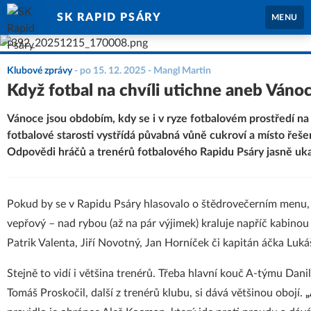
SK RAPID PSÁRY
MENU
Klubové zprávy
-
po 15. 12. 2025
- Mangl Martin
Když fotbal na chvíli utichne aneb Váno
Vánoce jsou obdobím, kdy se i v ryze fotbalovém prostředí na
fotbalové starosti vystřídá půvabná vůně cukroví a místo řešen
Odpovědi hráčů a trenérů fotbalového Rapidu Psáry jasně ukaz
Pokud by se v Rapidu Psáry hlasovalo o štědrovečerním menu, 
vepřový – nad rybou (až na pár výjimek) kraluje napříč kabino
Patrik Valenta, Jiří Novotný, Jan Horníček či kapitán áčka Luk
Stejně to vidí i většina trenérů. Třeba hlavní kouč A-týmu Danil
Tomáš Proskočil, další z trenérů klubu, si dává většinou obojí.
„