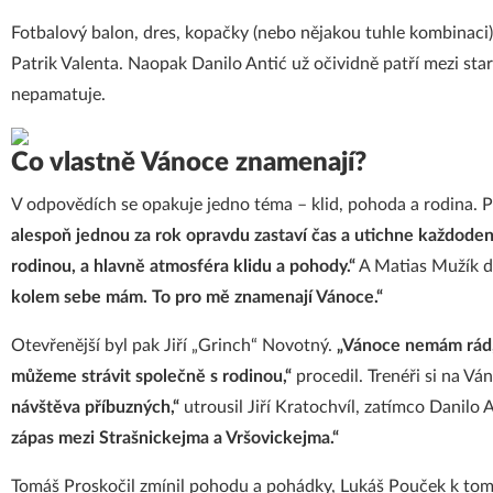
Fotbalový balon, dres, kopačky (nebo nějakou tuhle kombinaci)
Patrik Valenta. Naopak Danilo Antić už očividně patří mezi starš
nepamatuje.
Co vlastně Vánoce znamenají?
V odpovědích se opakuje jedno téma – klid, pohoda a rodina. 
alespoň jednou za rok opravdu zastaví čas a utichne každoden
rodinou, a hlavně atmosféra klidu a pohody.“
A Matias Mužík 
kolem sebe mám. To pro mě znamenají Vánoce.“
Otevřenější byl pak Jiří „Grinch“ Novotný.
„Vánoce nemám rád, 
můžeme strávit společně s rodinou,“
procedil. Trenéři si na V
návštěva příbuzných,“
utrousil Jiří Kratochvíl, zatímco Danilo
zápas mezi Strašnickejma a Vršovickejma.“
Tomáš Proskočil zmínil pohodu a pohádky, Lukáš Pouček k tomu p