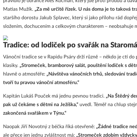
pravidlo je obránce Aleš Kocman, který jde proti proudu a d
Matias Mužík.
„Za mě určitě řízek. U nás doma je to taková tr
staršího dorostu Jakub Splavec, který si jako přílohu rád dopře
složením, dochucením a celkovým charakterem – neobsahuje majo
Tradice: od lodiček po svařák na Starom
Vánoční tradice se v Rapidu Psáry drží různě – někdo je ctí do pu
klasiky.
„Stromeček, bramborový salát, pouštění lodiček s dětm
hlavně o atmosféře:
„Návštěva vánočních trhů, sledování trad
tvoří tu pravou vánoční atmosféru.“
Kapitán Lukáš Pouček má jednu pevnou tradici.
„Na Štědrý de
pak už čekáme s dětmi na Ježíška,“
uvedl. Téměř na chlup stej
zakončená svařákem v Týnu.“
Naopak Jiří Novotný z béčka říká otevřeně:
„Žádné tradice ned
ale přece jen jednu zvláštnost má:
„Stromeček zdobím vždycky 