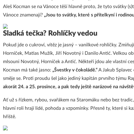
Aleš Kocman se na Vánoce těší hlavně proto, že tyto svátky (s)
Vánoce znamenají?
„Jsou to svátky, které s přítelkyní i rodin
Sladká tečka? Rohlíčky vedou
Pokud jde o cukroví, vítěz je jasný – vanilkové rohlíčky. Zmiňují
Horníček, Matias Mužík, Jiří Novotný i Danilo Antić. Velkou ob
mlsouni Novotný, Horníček a Antić. Někteří jdou ale vlastní ce
Kocman má také jasno:
„Švestky v čokoládě.“
A Jakub Splavec 
směje se. Proti proudu šel jako jediný kapitán prvního týmu R
akorát 24. a 25. prosince, a pak tedy ještě narázové na návšt
Ať už s řízkem, rybou, svařákem na Staromáku nebo bez tradic, 
hlavní roli hrají lidé, pohoda a vzpomínky. Přesně ty, které si 
hřiště.