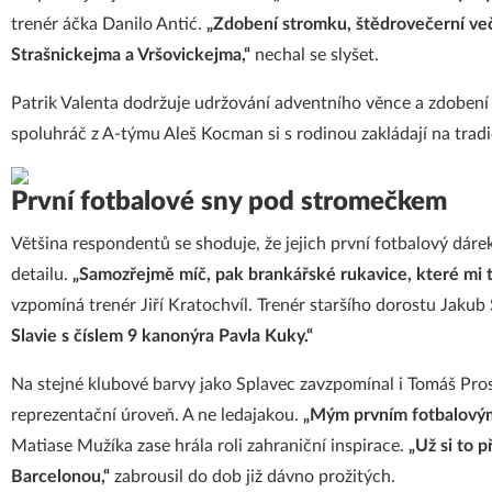
trenér áčka Danilo Antić.
„Zdobení stromku, štědrovečerní več
Strašnickejma a Vršovickejma,“
nechal se slyšet.
Patrik Valenta dodržuje udržování adventního věnce a zdobení s
spoluhráč z A-týmu Aleš Kocman si s rodinou zakládají na tradi
První fotbalové sny pod stromečkem
Většina respondentů se shoduje, že jejich první fotbalový dár
detailu.
„Samozřejmě míč, pak brankářské rukavice, které mi tá
vzpomíná trenér Jiří Kratochvíl. Trenér staršího dorostu Jakub 
Slavie s číslem 9 kanonýra Pavla Kuky.“
Na stejné klubové barvy jako Splavec zavzpomínal i Tomáš Pro
reprezentační úroveň. A ne ledajakou.
„Mým prvním fotbalovým
Matiase Mužíka zase hrála roli zahraniční inspirace.
„Už si to 
Barcelonou,“
zabrousil do dob již dávno prožitých.