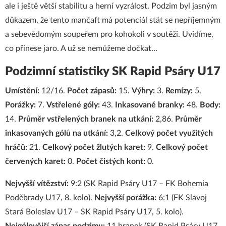
ale i ještě větší stabilitu a herní vyzrálost. Podzim byl jasným
důkazem, že tento mančaft má potenciál stát se nepříjemným
a sebevědomým soupeřem pro kohokoli v soutěži. Uvidíme,
co přinese jaro. A už se nemůžeme dočkat...
Podzimní statistiky SK Rapid Psáry U17
Umístění:
12/16.
Počet zápasů:
15.
Výhry:
3.
Remízy:
5.
Porážky:
7.
Vstřelené góly:
43.
Inkasované branky:
48.
Body:
14.
Průměr vstřelených branek na utkání:
2,86.
Průměr
inkasovaných gólů na utkání:
3,2.
Celkový počet využitých
hráčů:
21.
Celkový počet žlutých karet:
9.
Celkový počet
červených karet:
0.
Počet čistých kont:
0.
Nejvyšší vítězství:
9:2 (SK Rapid Psáry U17 – FK Bohemia
Poděbrady U17, 8. kolo).
Nejvyšší porážka:
6:1 (FK Slavoj
Stará Boleslav U17 – SK Rapid Psáry U17, 5. kolo).