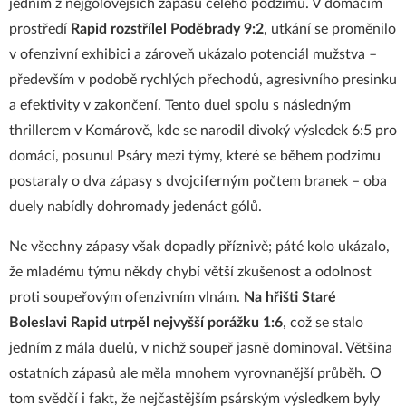
jedním z nejgólovějších zápasů celého podzimu. V domácím
prostředí
Rapid rozstřílel Poděbrady 9:2
, utkání se proměnilo
v ofenzivní exhibici a zároveň ukázalo potenciál mužstva –
především v podobě rychlých přechodů, agresivního presinku
a efektivity v zakončení. Tento duel spolu s následným
thrillerem v Komárově, kde se narodil divoký výsledek 6:5 pro
domácí, posunul Psáry mezi týmy, které se během podzimu
postaraly o dva zápasy s dvojciferným počtem branek – oba
duely nabídly dohromady jedenáct gólů.
Ne všechny zápasy však dopadly příznivě; páté kolo ukázalo,
že mladému týmu někdy chybí větší zkušenost a odolnost
proti soupeřovým ofenzivním vlnám.
Na hřišti Staré
Boleslavi Rapid utrpěl nejvyšší porážku 1:6
, což se stalo
jedním z mála duelů, v nichž soupeř jasně dominoval. Většina
ostatních zápasů ale měla mnohem vyrovnanější průběh. O
tom svědčí i fakt, že nejčastějším psárským výsledkem byly