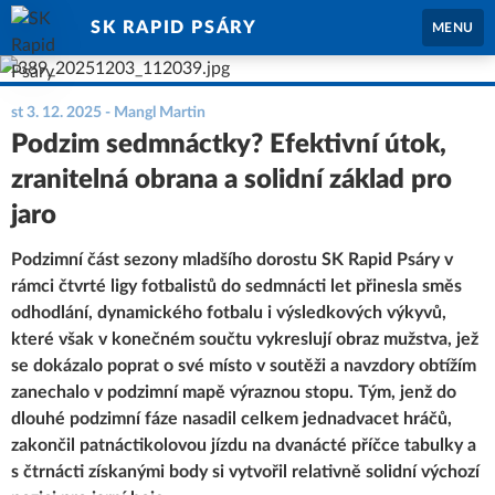
SK RAPID PSÁRY
MENU
st 3. 12. 2025
- Mangl Martin
Podzim sedmnáctky? Efektivní útok,
zranitelná obrana a solidní základ pro
jaro
Podzimní část sezony mladšího dorostu SK Rapid Psáry v
rámci čtvrté ligy fotbalistů do sedmnácti let přinesla směs
odhodlání, dynamického fotbalu i výsledkových výkyvů,
které však v konečném součtu vykreslují obraz mužstva, jež
se dokázalo poprat o své místo v soutěži a navzdory obtížím
zanechalo v podzimní mapě výraznou stopu. Tým, jenž do
dlouhé podzimní fáze nasadil celkem jednadvacet hráčů,
zakončil patnáctikolovou jízdu na dvanácté příčce tabulky a
s čtrnácti získanými body si vytvořil relativně solidní výchozí