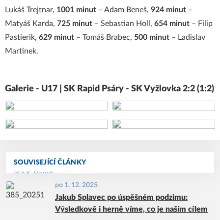
Lukáš Trejtnar,
1001 minut
– Adam Beneš,
924 minut
–
Matyáš Karda,
725 minut
– Sebastian Holl,
654 minut
– Filip
Pastierik,
629 minut
– Tomáš Brabec,
500 minut
– Ladislav
Martinek.
Galerie - U17 | SK Rapid Psáry - SK Vyžlovka 2:2 (1:2)
+34
SOUVISEJÍCÍ ČLÁNKY
po 1. 12. 2025
Jakub Splavec po úspěšném podzimu:
Výsledkově i herně víme, co je naším cílem