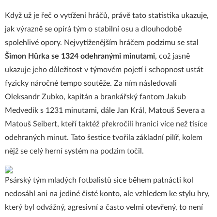
Když už je řeč o vytížení hráčů, právě tato statistika ukazuje,
jak výrazně se opírá tým o stabilní osu a dlouhodobě
spolehlivé opory. Nejvytíženějším hráčem podzimu se stal
Šimon Hůrka se 1324 odehranými minutami
, což jasně
ukazuje jeho důležitost v týmovém pojetí i schopnost ustát
fyzicky náročné tempo soutěže. Za ním následovali
Oleksandr Zubko, kapitán a brankářský fantom Jakub
Medvedík s 1231 minutami, dále Jan Král, Matouš Severa a
Matouš Seibert, kteří taktéž překročili hranici více než tisíce
odehraných minut. Tato šestice tvořila základní pilíř, kolem
nějž se celý herní systém na podzim točil.
Psárský tým mladých fotbalistů sice během patnácti kol
nedosáhl ani na jediné čisté konto, ale vzhledem ke stylu hry,
který byl odvážný, agresivní a často velmi otevřený, to není