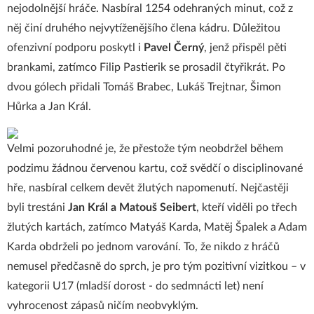
nejodolnější hráče. Nasbíral 1254 odehraných minut, což z
něj činí druhého nejvytíženějšího člena kádru. Důležitou
ofenzivní podporu poskytl i
Pavel Černý
, jenž přispěl pěti
brankami, zatímco Filip Pastierik se prosadil čtyřikrát. Po
dvou gólech přidali Tomáš Brabec, Lukáš Trejtnar, Šimon
Hůrka a Jan Král.
Velmi pozoruhodné je, že přestože tým neobdržel během
podzimu žádnou červenou kartu, což svědčí o disciplinované
hře, nasbíral celkem devět žlutých napomenutí. Nejčastěji
byli trestáni
Jan Král a Matouš Seibert
, kteří viděli po třech
žlutých kartách, zatímco Matyáš Karda, Matěj Špalek a Adam
Karda obdrželi po jednom varování. To, že nikdo z hráčů
nemusel předčasně do sprch, je pro tým pozitivní vizitkou – v
kategorii U17 (mladší dorost - do sedmnácti let) není
vyhrocenost zápasů ničím neobvyklým.