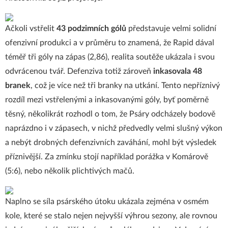
Ačkoli vstřelit
43 podzimních gólů
představuje velmi solidní
ofenzivní produkci a v průměru to znamená, že Rapid dával
téměř tři góly na zápas (2,86), realita soutěže ukázala i svou
odvrácenou tvář. Defenziva totiž zároveň
inkasovala 48
branek
, což je více než tři branky na utkání. Tento nepříznivý
rozdíl mezi vstřelenými a inkasovanými góly, byť poměrně
těsný, několikrát rozhodl o tom, že Psáry odcházely bodově
naprázdno i v zápasech, v nichž předvedly velmi slušný výkon
a nebýt drobných defenzivních zaváhání, mohl být výsledek
příznivější. Za zmínku stojí například porážka v Komárově
(5:6), nebo několik plichtivých mačů.
Naplno se síla psárského útoku ukázala zejména v osmém
kole, které se stalo nejen nejvyšší výhrou sezony, ale rovnou