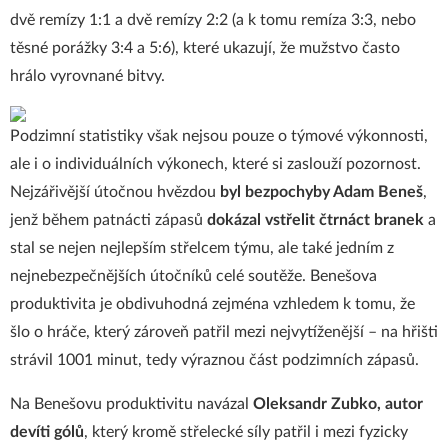
dvě remízy 1:1 a dvě remízy 2:2 (a k tomu remíza 3:3, nebo
těsné porážky 3:4 a 5:6), které ukazují, že mužstvo často
hrálo vyrovnané bitvy.
Podzimní statistiky však nejsou pouze o týmové výkonnosti,
ale i o individuálních výkonech, které si zaslouží pozornost.
Nejzářivější útočnou hvězdou
byl bezpochyby Adam Beneš
,
jenž během patnácti zápasů
dokázal vstřelit čtrnáct branek
a
stal se nejen nejlepším střelcem týmu, ale také jedním z
nejnebezpečnějších útočníků celé soutěže. Benešova
produktivita je obdivuhodná zejména vzhledem k tomu, že
šlo o hráče, který zároveň patřil mezi nejvytíženější – na hřišti
strávil 1001 minut, tedy výraznou část podzimních zápasů.
Na Benešovu produktivitu navázal
Oleksandr Zubko, autor
devíti gólů
, který kromě střelecké síly patřil i mezi fyzicky