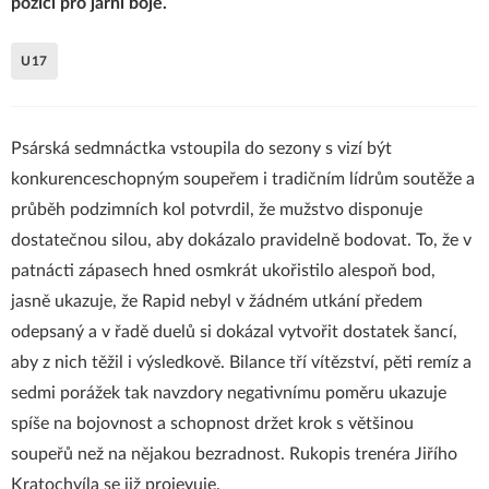
pozici pro jarní boje.
U17
Psárská sedmnáctka vstoupila do sezony s vizí být
konkurenceschopným soupeřem i tradičním lídrům soutěže a
průběh podzimních kol potvrdil, že mužstvo disponuje
dostatečnou silou, aby dokázalo pravidelně bodovat. To, že v
patnácti zápasech hned osmkrát ukořistilo alespoň bod,
jasně ukazuje, že Rapid nebyl v žádném utkání předem
odepsaný a v řadě duelů si dokázal vytvořit dostatek šancí,
aby z nich těžil i výsledkově. Bilance tří vítězství, pěti remíz a
sedmi porážek tak navzdory negativnímu poměru ukazuje
spíše na bojovnost a schopnost držet krok s většinou
soupeřů než na nějakou bezradnost. Rukopis trenéra Jiřího
Kratochvíla se již projevuje.