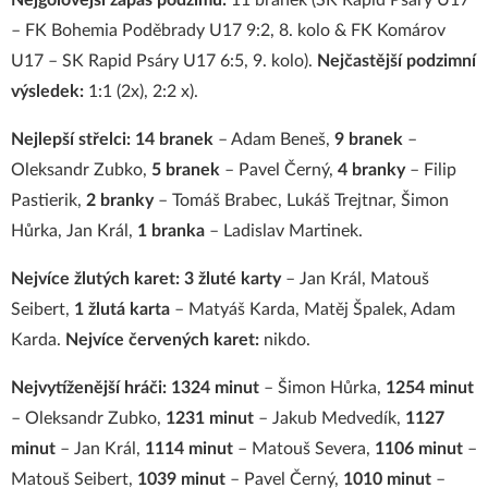
Nejgólovější zápas podzimu:
11 branek (SK Rapid Psáry U17
– FK Bohemia Poděbrady U17 9:2, 8. kolo & FK Komárov
U17 – SK Rapid Psáry U17 6:5, 9. kolo).
Nejčastější podzimní
výsledek:
1:1 (2x), 2:2 x).
Nejlepší střelci: 14 branek
– Adam Beneš,
9 branek
–
Oleksandr Zubko,
5 branek
– Pavel Černý,
4 branky
– Filip
Pastierik,
2 branky
– Tomáš Brabec, Lukáš Trejtnar, Šimon
Hůrka, Jan Král,
1 branka
– Ladislav Martinek.
Nejvíce žlutých karet: 3 žluté karty
– Jan Král, Matouš
Seibert,
1 žlutá karta
– Matyáš Karda, Matěj Špalek, Adam
Karda.
Nejvíce červených karet:
nikdo.
Nejvytíženější hráči: 1324 minut
– Šimon Hůrka,
1254 minut
– Oleksandr Zubko,
1231 minut
– Jakub Medvedík,
1127
minut
– Jan Král,
1114 minut
– Matouš Severa,
1106 minut
–
Matouš Seibert,
1039 minut
– Pavel Černý,
1010 minut
–