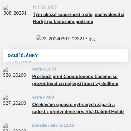
st 3. 12. 2025
Tým ukázal soudržnost a sílu, pochvaloval si
Horký po famózním podzimu
DALŠÍ ČLÁNKY
včera v 11:50
Proskočil před Chomutovem: Chceme se
prezentovat co nejlepší hrou i výsledkem
včera v 9:00
Očekávám spoustu vyhraných zápasů a
radost z předvedené hry, říká Gabriel Holub
poslední úterý ve 13:15