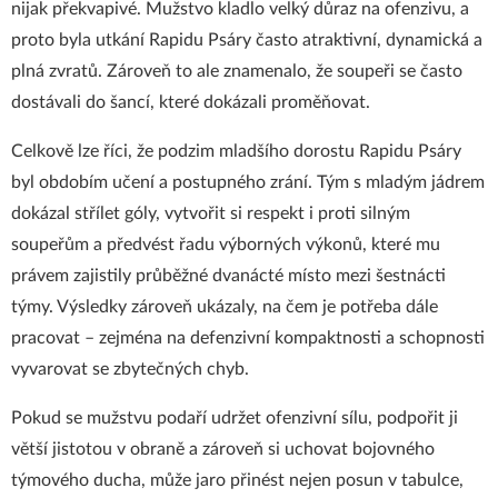
nijak překvapivé. Mužstvo kladlo velký důraz na ofenzivu, a
proto byla utkání Rapidu Psáry často atraktivní, dynamická a
plná zvratů. Zároveň to ale znamenalo, že soupeři se často
dostávali do šancí, které dokázali proměňovat.
Celkově lze říci, že podzim mladšího dorostu Rapidu Psáry
byl obdobím učení a postupného zrání. Tým s mladým jádrem
dokázal střílet góly, vytvořit si respekt i proti silným
soupeřům a předvést řadu výborných výkonů, které mu
právem zajistily průběžné dvanácté místo mezi šestnácti
týmy. Výsledky zároveň ukázaly, na čem je potřeba dále
pracovat – zejména na defenzivní kompaktnosti a schopnosti
vyvarovat se zbytečných chyb.
Pokud se mužstvu podaří udržet ofenzivní sílu, podpořit ji
větší jistotou v obraně a zároveň si uchovat bojovného
týmového ducha, může jaro přinést nejen posun v tabulce,