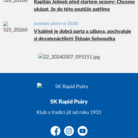
Kapitán Jelínek před startem sezony: Chceme
ukázat, že do této soutěže patříme
poslední úterý ve 10:00
V kabině je dobrá parta a zábava, pochvaluje
si devatenáctiletý Štěpán Sehnoutka
SK Rapid Psáry
Klub s tradicí již od roku 1931
Facebook
Instagram
YouTube