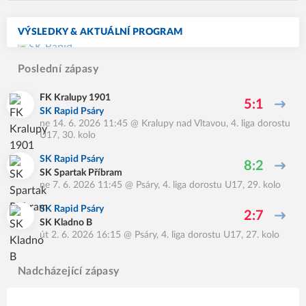
VÝSLEDKY & AKTUÁLNÍ PROGRAM
Poslední zápasy
FK Kralupy 1901
5:1
SK Rapid Psáry
ne 14. 6. 2026 11:45
@
Kralupy nad Vltavou
,
4. liga dorostu
U17, 30. kolo
SK Rapid Psáry
8:2
SK Spartak Příbram
ne 7. 6. 2026 11:45
@
Psáry
,
4. liga dorostu U17, 29. kolo
SK Rapid Psáry
2:7
SK Kladno B
út 2. 6. 2026 16:15
@
Psáry
,
4. liga dorostu U17, 27. kolo
Nadcházející zápasy