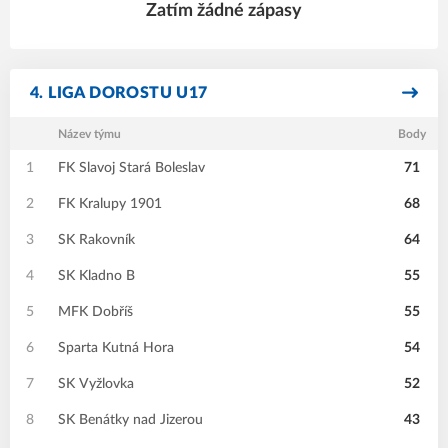
Zatím žádné zápasy
4. LIGA DOROSTU U17
Název týmu
Body
1
FK Slavoj Stará Boleslav
71
2
FK Kralupy 1901
68
3
SK Rakovník
64
4
SK Kladno B
55
5
MFK Dobříš
55
6
Sparta Kutná Hora
54
7
SK Vyžlovka
52
8
SK Benátky nad Jizerou
43