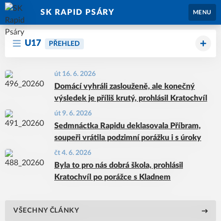
SK RAPID PSÁRY
MENU
U17
PŘEHLED
út 16. 6. 2026
Domácí vyhráli zaslouženě, ale konečný
výsledek je příliš krutý, prohlásil Kratochvíl
út 9. 6. 2026
Sedmnáctka Rapidu deklasovala Příbram,
soupeři vrátila podzimní porážku i s úroky
čt 4. 6. 2026
Byla to pro nás dobrá škola, prohlásil
Kratochvíl po porážce s Kladnem
VŠECHNY ČLÁNKY