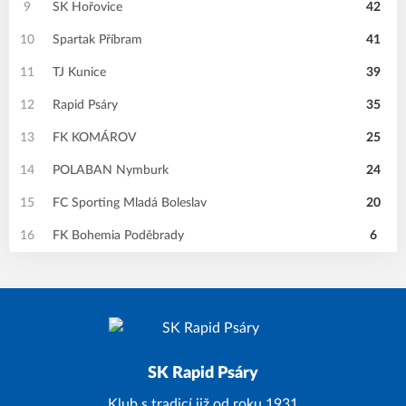
9
SK Hořovice
42
10
Spartak Příbram
41
11
TJ Kunice
39
12
Rapid Psáry
35
13
FK KOMÁROV
25
14
POLABAN Nymburk
24
15
FC Sporting Mladá Boleslav
20
16
FK Bohemia Poděbrady
6
SK Rapid Psáry
Klub s tradicí již od roku 1931