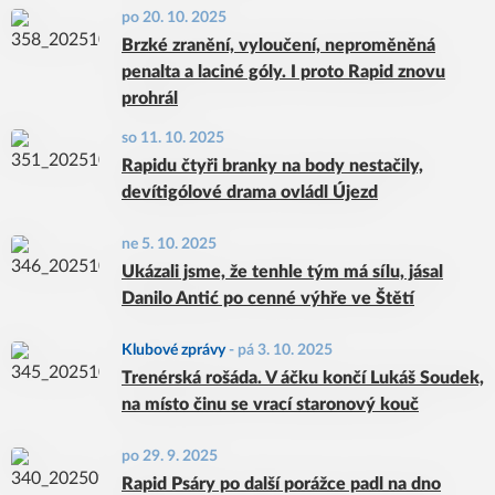
po 20. 10. 2025
Brzké zranění, vyloučení, neproměněná
penalta a laciné góly. I proto Rapid znovu
prohrál
so 11. 10. 2025
Rapidu čtyři branky na body nestačily,
devítigólové drama ovládl Újezd
ne 5. 10. 2025
Ukázali jsme, že tenhle tým má sílu, jásal
Danilo Antić po cenné výhře ve Štětí
Klubové zprávy
-
pá 3. 10. 2025
Trenérská rošáda. V áčku končí Lukáš Soudek,
na místo činu se vrací staronový kouč
po 29. 9. 2025
Rapid Psáry po další porážce padl na dno