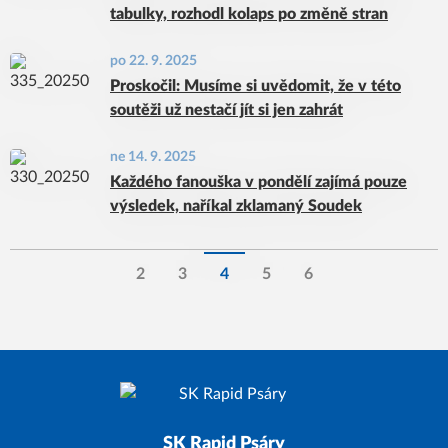
tabulky, rozhodl kolaps po změně stran
po 22. 9. 2025
Proskočil: Musíme si uvědomit, že v této
soutěži už nestačí jít si jen zahrát
ne 14. 9. 2025
Každého fanouška v pondělí zajímá pouze
výsledek, naříkal zklamaný Soudek
2
3
4
5
6
SK Rapid Psáry