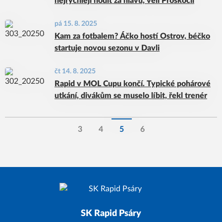
nejrychleji hodit za hlavu, velí Proskočil
pá 15. 8. 2025
Kam za fotbalem? Áčko hostí Ostrov, béčko
startuje novou sezonu v Davli
čt 14. 8. 2025
Rapid v MOL Cupu končí. Typické pohárové
utkání, divákům se muselo líbit, řekl trenér
3
4
5
6
SK Rapid Psáry