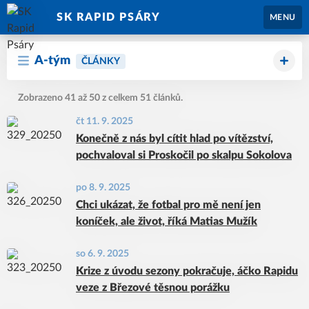
SK RAPID PSÁRY
MENU
A-tým
ČLÁNKY
Zobrazeno 41 až 50 z celkem 51 článků.
čt 11. 9. 2025
Konečně z nás byl cítit hlad po vítězství,
pochvaloval si Proskočil po skalpu Sokolova
po 8. 9. 2025
Chci ukázat, že fotbal pro mě není jen
koníček, ale život, říká Matias Mužík
so 6. 9. 2025
Krize z úvodu sezony pokračuje, áčko Rapidu
veze z Březové těsnou porážku