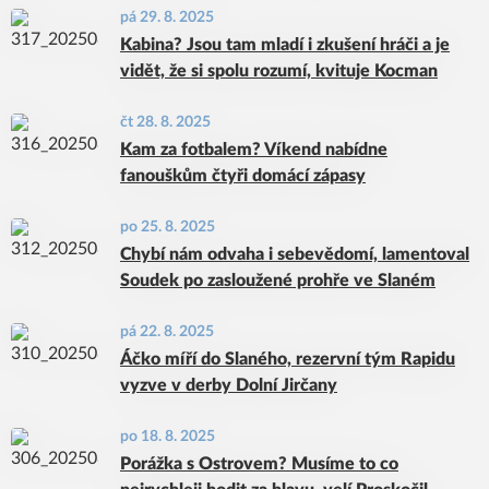
pá 29. 8. 2025
Kabina? Jsou tam mladí i zkušení hráči a je
vidět, že si spolu rozumí, kvituje Kocman
čt 28. 8. 2025
Kam za fotbalem? Víkend nabídne
fanouškům čtyři domácí zápasy
po 25. 8. 2025
Chybí nám odvaha i sebevědomí, lamentoval
Soudek po zasloužené prohře ve Slaném
pá 22. 8. 2025
Áčko míří do Slaného, rezervní tým Rapidu
vyzve v derby Dolní Jirčany
po 18. 8. 2025
Porážka s Ostrovem? Musíme to co