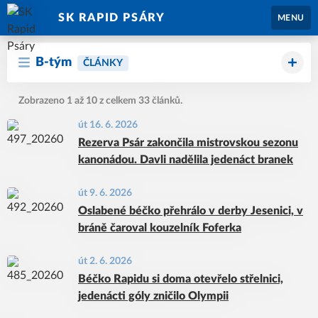
SK RAPID PSÁRY
MENU
B-tým
ČLÁNKY
Zobrazeno 1 až 10 z celkem 33 článků.
út 16. 6. 2026
Rezerva Psár zakončila mistrovskou sezonu
kanonádou. Davli nadělila jedenáct branek
út 9. 6. 2026
Oslabené béčko přehrálo v derby Jesenici, v
bráně čaroval kouzelník Foferka
út 2. 6. 2026
Béčko Rapidu si doma otevřelo střelnici,
jedenácti góly zničilo Olympii