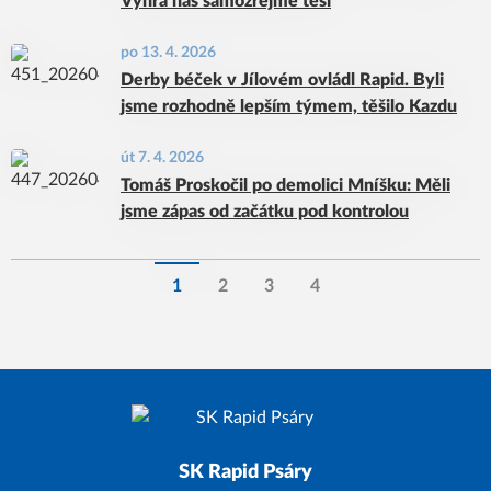
Výhra nás samozřejmě těší
po 13. 4. 2026
Derby béček v Jílovém ovládl Rapid. Byli
jsme rozhodně lepším týmem, těšilo Kazdu
út 7. 4. 2026
Tomáš Proskočil po demolici Mníšku: Měli
jsme zápas od začátku pod kontrolou
1
2
3
4
SK Rapid Psáry