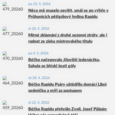
po 25. 5. 2026
Něco mě muselo osvítit, smál se po výhře v
Průhonicích pětigólový hrdina Rapidu
st 20. 5. 2026
Mírné zklamání z druhé sezonní ztráty, ale i
radost ze zisku mistrovského titulu
po 4. 5. 2026
Béčko načepovalo Jílovišti jedenáctku,
Sahula se blýskl šesti góly
út 28. 4. 2026
Béčko Rapidu Psáry uštědřilo domácí Libni
sedmičku a míří za postupem
st 22. 4. 2026
Béčko Rapidu přehrálo Zvoli. Josef Půlpán: