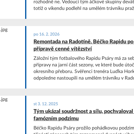
rozhodně ne. Vedoucí tým áčkové skupiny deváté li
totiž o víkendu podlehl na umělém trávníku pra
Modřan vysoko 3:9.
po 16. 2. 2026
Remontada na Radotíně. Béčko Rapidu po 
přípravě cenné vítězství
Záložní tým fotbalového Rapidu Psáry má za se
přípravy na jarní část sezony, ve které bude úto
okresního přeboru. Svěřenci trenéra Luďka Hork
odpoledne nastoupili na umělém trávníku v Rado
Lety, a přestože po prvním poločase prohrávali o 
zmrtvýchvstání ve druhé půli vstřelili pět branek
cenné vítězství 6:4.
st 3. 12. 2025
Tým ukázal soudržnost a sílu, pochvaloval
famózním podzimu
Béčko Rapidu Psáry prožilo pohádkovou podzimn