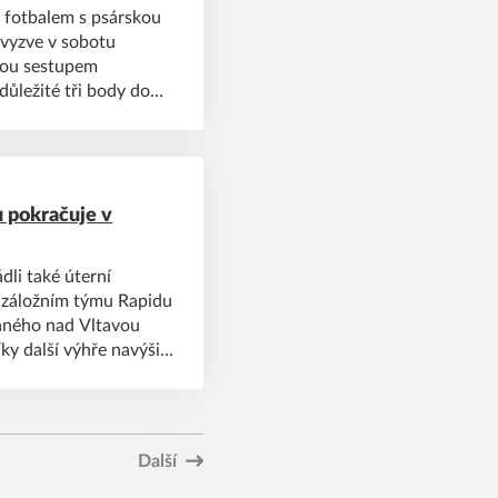
 fotbalem s psárskou
 vyzve v sobotu
dvou sestupem
důležité tři body do
yběhnou na hřišti v
vou Spartu Kutná Hora.
 starší žáci i
u pokračuje v
dli také úterní
 o záložním týmu Rapidu
Vraného nad Vltavou
y další výhře navýšili
body. Pět branek
bstarali Vojtěch Vrkoč
Další