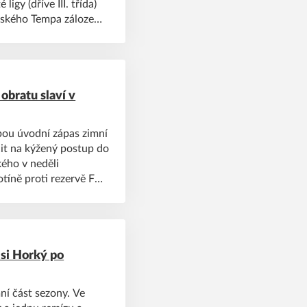
gy (dříve III. třída)
žského Tempa záloze
obratu slaví v
bou úvodní zápas zimní
čit na kýžený postup do
ého v neděli
tíně proti rezervě FK
tři branky, díky
, a nakonec slavili
 si Horký po
í část sezony. Ve