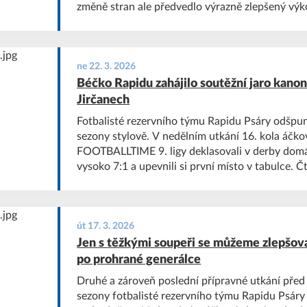
změně stran ale předvedlo výrazně zlepšený vý
obratu zvítězilo 3:2.
ne 22. 3. 2026
Béčko Rapidu zahájilo soutěžní jaro kano
Jirčanech
Fotbalisté rezervního týmu Rapidu Psáry odšpunt
sezony stylově. V nedělním utkání 16. kola áčko
FOOTBALLTIME 9. ligy deklasovali v derby domá
vysoko 7:1 a upevnili si první místo v tabulce. Čt
střídající Matias Mužík, hned dva pokutové kop
Čechoslovanu brankář Tomáš Foferka.
út 17. 3. 2026
Jen s těžkými soupeři se můžeme zlepšov
po prohrané generálce
Druhé a zároveň poslední přípravné utkání před 
sezony fotbalisté rezervního týmu Rapidu Psáry