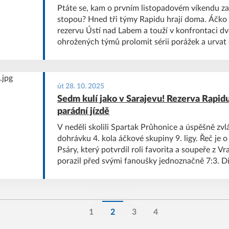
Ptáte se, kam o prvním listopadovém víkendu za
stopou? Hned tři týmy Rapidu hrají doma. Áčko
rezervu Ústí nad Labem a touží v konfrontaci 
ohrožených týmů prolomit sérii porážek a urvat 
tabulky 4. České fotbalové ligy. O den později v
Psárech ke svým zápasům dorostenci, kteří vyz
Na hřištích svých soupeřů se pak představí béčko,
jedenáctka Rapidu Psáry.
út 28. 10. 2025
Sedm kulí jako v Sarajevu! Rezerva Rapid
parádní jízdě
V neděli skolili Spartak Průhonice a úspěšně zvlá
dohrávku 4. kola áčkové skupiny 9. ligy. Řeč je
Psáry, který potvrdil roli favorita a soupeře z 
porazil před svými fanoušky jednoznačně 7:3. Dík
psárští borci náskok v čele soutěže už na čtyři 
zaznamenal Matias Mužík, další branky vítězů o
a Pavel Sahula.
1
2
3
4