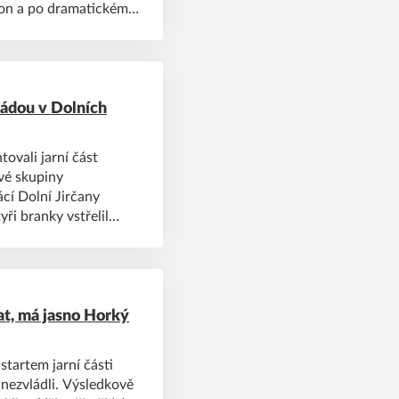
kon a po dramatickém
nádou v Dolních
ovali jarní část
vé skupiny
cí Dolní Jirčany
yři branky vstřelil
y zneškodnil borcům z
at, má jasno Horký
startem jarní části
 nezvládli. Výsledkově