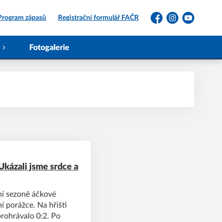
Program zápasů
Registrační formulář FAČR
Facebook
Instagram
YouTube
Fotogalerie
Ukázali jsme srdce a
ní sezoně áčkové
 porážce. Na hřišti
rohrávalo 0:2. Po