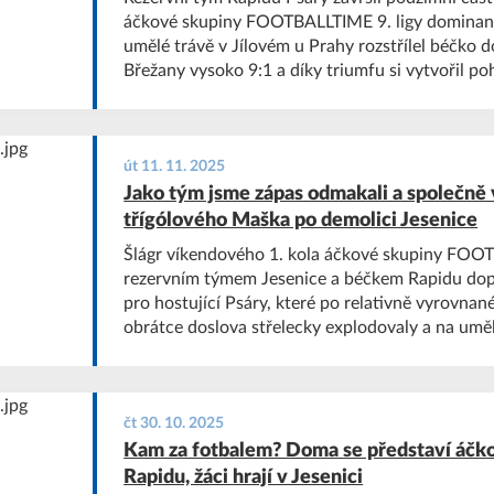
áčkové skupiny FOOTBALLTIME 9. ligy domina
umělé trávě v Jílovém u Prahy rozstřílel béčko
Břežany vysoko 9:1 a díky triumfu si vytvořil 
náskok na čele tabulky. Podzimní bilance Rapidu
působivá: v třinácti kolech ztratili hráči pouze 
Dolními Jirčany (2:2).
út 11. 11. 2025
Jako tým jsme zápas odmakali a společně v
třígólového Maška po demolici Jesenice
Šlágr víkendového 1. kola áčkové skupiny FOOT
rezervním týmem Jesenice a béčkem Rapidu dop
pro hostující Psáry, které po relativně vyrovna
obrátce doslova střelecky explodovaly a na um
týmu tabulky zvítězily vysoko 9:2.
čt 30. 10. 2025
Kam za fotbalem? Doma se představí áčko
Rapidu, žáci hrají v Jesenici