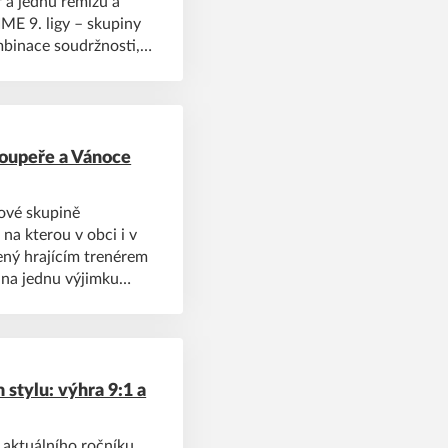
 a jednu remízu a
ME 9. ligy – skupiny
soupeře a Vánoce
ové skupině
na kterou v obci i v
ený hrajícím trenérem
na jednu výjimku
e hřiště s pocitem, že
Psárské béčko odehrálo
 vyhrálo a jediné
tě tabulky, a to s
Jesenice.
stylu: výhra 9:1 a
 aktuálního ročníku