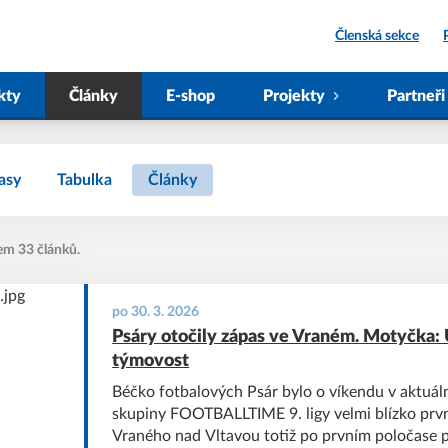
Členská sekce
kty
Články
E-shop
Projekty
Partneři
asy
Tabulka
Články
em 33 článků.
po 30. 3. 2026
Psáry otočily zápas ve Vraném. Motyčka: 
týmovost
Béčko fotbalových Psár bylo o víkendu v aktuál
skupiny FOOTBALLTIME 9. ligy velmi blízko první
Vraného nad Vltavou totiž po prvním poločase p