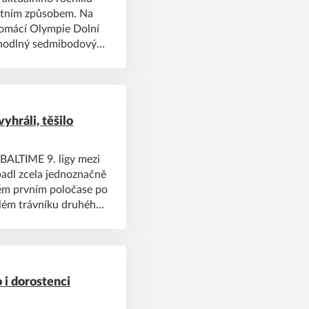
ntním způsobem. Na
 domácí Olympie Dolní
pohodlný sedmibodový
 je přitom více než
dva body za remízu s
yhráli, těšilo
BALTIME 9. ligy mezi
adl zcela jednoznačně
ném prvním poločase po
ělém trávníku druhého
 i dorostenci