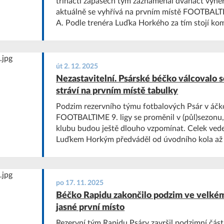
třinácti zápasech tým zaznamenal dvanáct výher
aktuálně se vyhřívá na prvním místě FOOTBALTI
A. Podle trenéra Luďka Horkého za tím stojí kombinace soudržnosti,
kvalitní práce týmu a zápalu hráčů.
út 2. 12. 2025
Nezastavitelní. Psárské béčko válcovalo 
stráví na prvním místě tabulky
Podzim rezervního týmu fotbalových Psár v áčk
FOOTBALTIME 9. ligy se proměnil v (půl)sezonu, 
klubu budou ještě dlouho vzpomínat. Celek ved
Luďkem Horkým předváděl od úvodního kola až 
takovou dominanci, že soupeři často odcházeli z
narazili na tým minimálně o dvě soutěže výše. 
třináct podzimních utkání, z nichž hned dvanáct
remizovalo. Díky tomu přezimovalo na prvním mís
po 17. 11. 2025
obrovskou bodovou rezervou na druhou zálohu 
Béčko Rapidu zakončilo podzim ve velkém 
jasné první místo
Rezervní tým Rapidu Psáry završil podzimní část