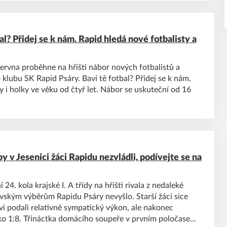
al? Přidej se k nám. Rapid hledá nové fotbalisty a
června proběhne na hřišti nábor nových fotbalistů a
 klubu SK Rapid Psáry. Baví tě fotbal? Přidej se k nám.
 i holky ve věku od čtyř let. Nábor se uskuteční od 16
 v Jesenici žáci Rapidu nezvládli, podívejte se na
 24. kola krajské I. A třídy na hřišti rivala z nedaleké
vským výběrům Rapidu Psáry nevyšlo. Starší žáci sice
ovi podali relativně sympatický výkon, ale nakonec
ko 1:8. Třináctka domácího soupeře v prvním poločase