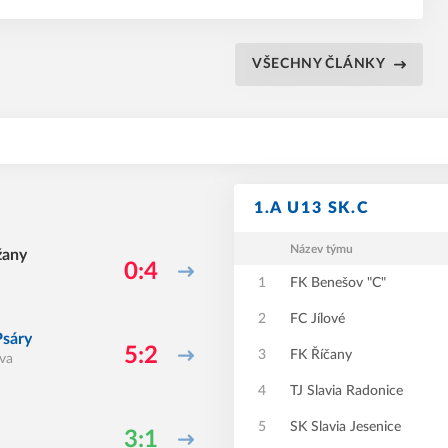
ě, ale po změně stran pětkrát inkasovala.
VŠECHNY ČLÁNKY
1.A U13 SK.C
Název týmu
žany
0:4
1
FK Benešov "C"
2
FC Jílové
Psáry
5:2
3
FK Říčany
áva
4
TJ Slavia Radonice
5
SK Slavia Jesenice
3:1