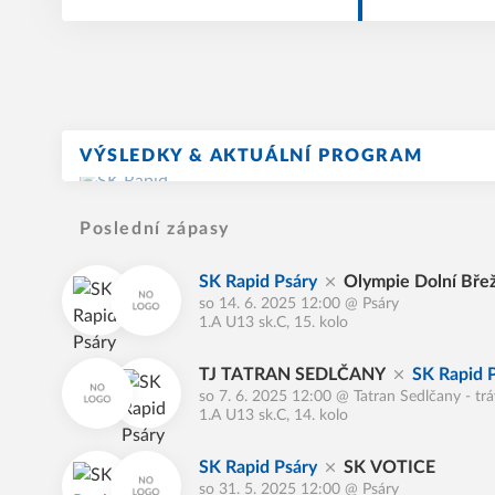
držela na uzd
VÝSLEDKY & AKTUÁLNÍ PROGRAM
Poslední zápasy
SK Rapid Psáry
Olympie Dolní Bře
so 14. 6. 2025 12:00
@
Psáry
1.A U13 sk.C, 15. kolo
TJ TATRAN SEDLČANY
SK Rapid 
so 7. 6. 2025 12:00
@
Tatran Sedlčany - tr
1.A U13 sk.C, 14. kolo
SK Rapid Psáry
SK VOTICE
so 31. 5. 2025 12:00
@
Psáry