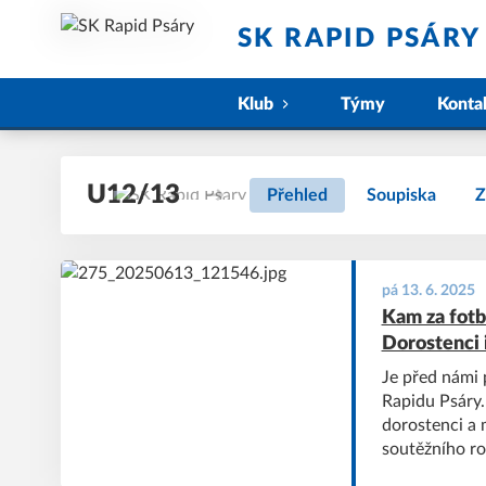
SK RAPID PSÁRY
Klub
Týmy
Konta
U12/13
Přehled
Soupiska
Z
pá 13. 6. 2025
Kam za fotb
Dorostenci 
Je před námi 
Rapidu Psáry.
dorostenci a 
soutěžního ro
Podívejte se 