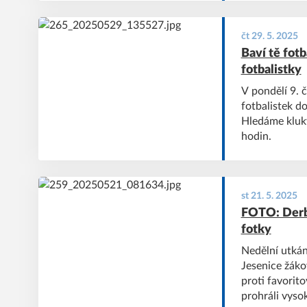
čt 29. 5. 2025
Baví tě fotb
fotbalistky
V pondělí 9. 
fotbalistek do
Hledáme kluky
hodin.
st 21. 5. 2025
FOTO: Derby
fotky
Nedělní utkání
Jesenice žáko
proti favorit
prohráli vyso