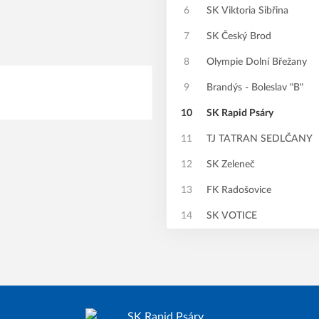
6
SK Viktoria Sibřina
7
SK Český Brod
8
Olympie Dolní Břežany
9
Brandýs - Boleslav "B"
10
SK Rapid Psáry
11
TJ TATRAN SEDLČANY
12
SK Zeleneč
13
FK Radošovice
14
SK VOTICE