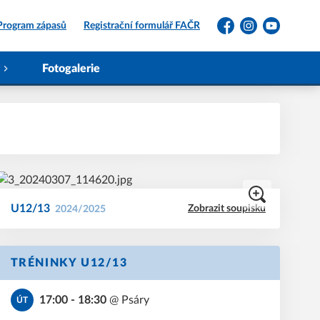
Program zápasů
Registrační formulář FAČR
Facebook
Instagram
YouTube
Fotogalerie
U12/13
Zobrazit soupisku
2024/2025
TRÉNINKY U12/13
17:00 - 18:30
@
Psáry
ÚT