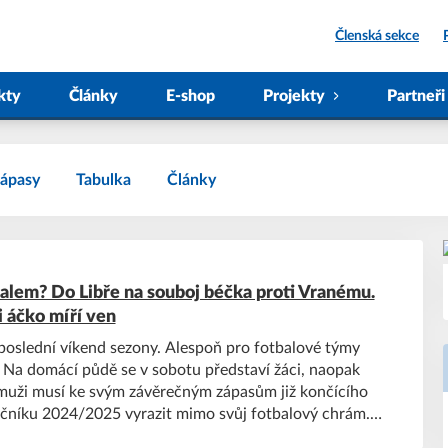
Členská sekce
kty
Články
E-shop
Projekty
Partneři
ápasy
Tabulka
Články
alem? Do Libře na souboj béčka proti Vranému.
i áčko míří ven
poslední víkend sezony. Alespoň pro fotbalové týmy
 Na domácí půdě se v sobotu představí žáci, naopak
muži musí ke svým závěrečným zápasům již končícího
čníku 2024/2025 vyrazit mimo svůj fotbalový chrám.
do přehledu utkání.