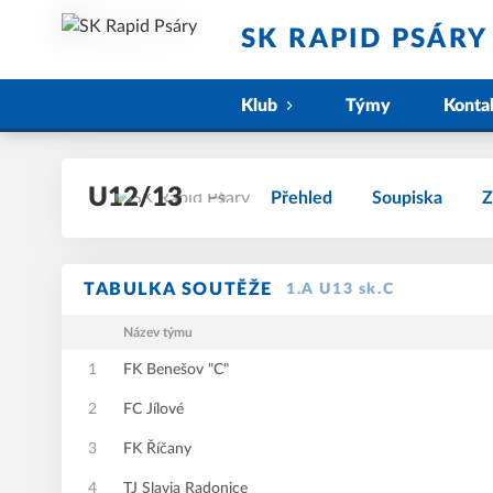
SK RAPID PSÁRY
Klub
Týmy
Konta
U12/13
Přehled
Soupiska
Z
TABULKA SOUTĚŽE
1.A U13 sk.C
Název týmu
1
FK Benešov "C"
2
FC Jílové
3
FK Říčany
4
TJ Slavia Radonice