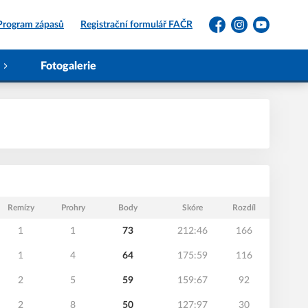
Program zápasů
Registrační formulář FAČR
Facebook
Instagram
YouTube
Fotogalerie
Remízy
Prohry
Body
Skóre
Rozdíl
1
1
73
212:46
166
1
4
64
175:59
116
2
5
59
159:67
92
2
8
50
127:97
30