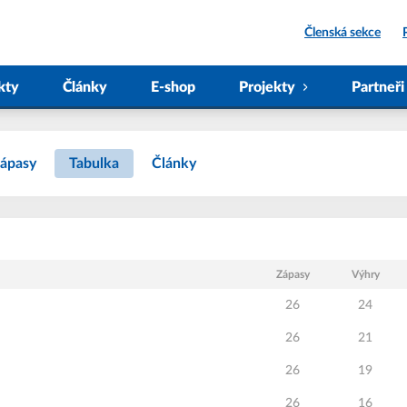
Členská sekce
kty
Články
E-shop
Projekty
Partneři
ápasy
Tabulka
Články
Zápasy
Výhry
26
24
26
21
26
19
26
16