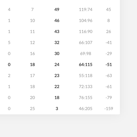
4
7
49
119:74
45
1
10
46
104:96
8
1
11
43
116:90
26
5
12
32
66:107
-41
0
16
30
69:98
-29
0
18
24
64:115
-51
2
17
23
55:118
-63
1
18
22
72:133
-61
0
20
18
76:155
-79
0
25
3
46:205
-159