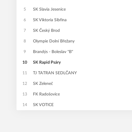
5
SK Slavia Jesenice
6
SK Viktoria Sibřina
7
SK Český Brod
8
Olympie Dolní Břežany
9
Brandýs - Boleslav "B"
10
SK Rapid Psáry
11
TJ TATRAN SEDLČANY
12
SK Zeleneč
13
FK Radošovice
14
SK VOTICE