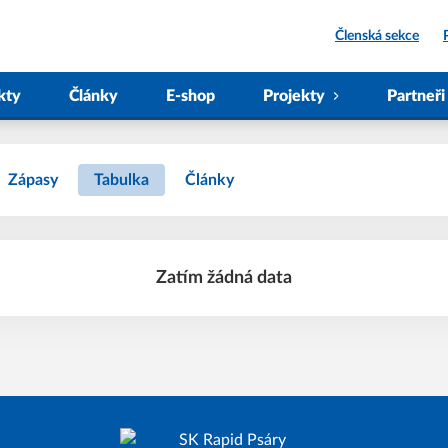
Členská sekce
kty
Články
E-shop
Projekty
Partneři
Zápasy
Tabulka
Články
Zatím žádná data