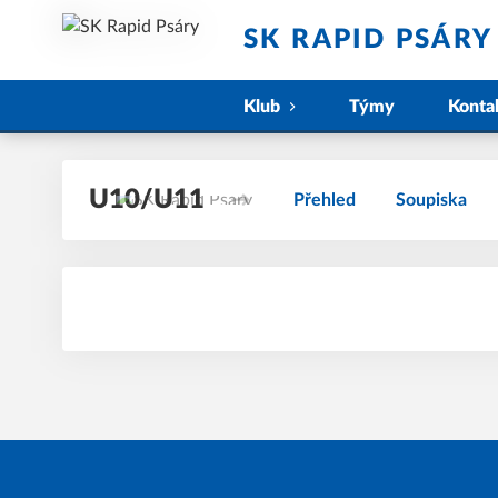
SK RAPID PSÁRY
Klub
Týmy
Konta
U10/U11
Přehled
Soupiska