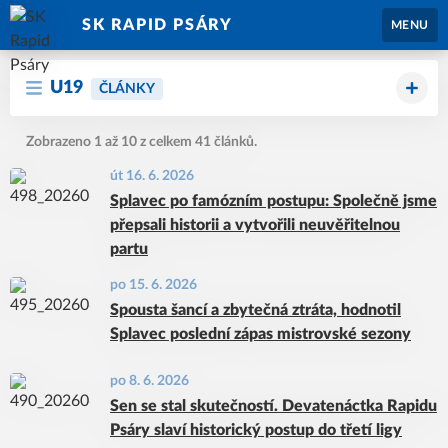
SK RAPID PSÁRY
MENU
U19
ČLÁNKY
Zobrazeno 1 až 10 z celkem 41 článků.
út 16. 6. 2026
Splavec po famózním postupu: Společně jsme
přepsali historii a vytvořili neuvěřitelnou
partu
po 15. 6. 2026
Spousta šancí a zbytečná ztráta, hodnotil
Splavec poslední zápas mistrovské sezony
po 8. 6. 2026
Sen se stal skutečností. Devatenáctka Rapidu
Psáry slaví historický postup do třetí ligy