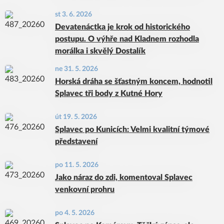
st 3. 6. 2026
Devatenáctka je krok od historického
postupu. O výhře nad Kladnem rozhodla
morálka i skvělý Dostalík
ne 31. 5. 2026
Horská dráha se šťastným koncem, hodnotil
Splavec tři body z Kutné Hory
út 19. 5. 2026
Splavec po Kunicích: Velmi kvalitní týmové
představení
po 11. 5. 2026
Jako náraz do zdi, komentoval Splavec
venkovní prohru
po 4. 5. 2026