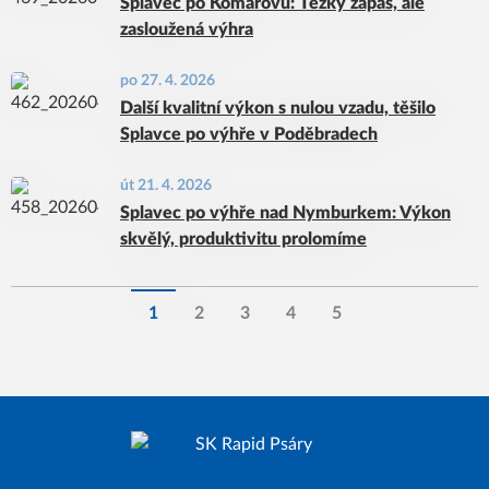
Splavec po Komárovu: Těžký zápas, ale
zasloužená výhra
po 27. 4. 2026
Další kvalitní výkon s nulou vzadu, těšilo
Splavce po výhře v Poděbradech
út 21. 4. 2026
Splavec po výhře nad Nymburkem: Výkon
skvělý, produktivitu prolomíme
1
2
3
4
5